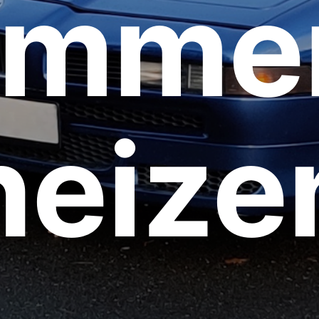
imme
heize