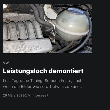
VW
Leistungsloch demontiert
Kein Tag ohne Tuning. So auch heute, auch
wenn die Bilder wie so oft etwas zu kurz
kamen. Der T4 machte schon länger den
29 März 2023
2 Min. Lesezeit
Eindruck völlig unterschiedlich auf den Tritt
aufs Gaspedal zu reagieren. Mal fühlt er sich
flink an, hinterm nächsten Ort beschleunigt er