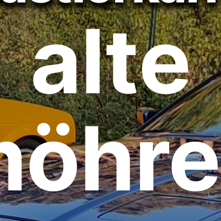
alte
möhre