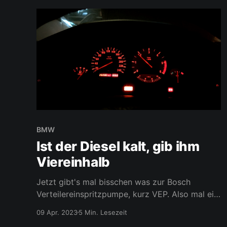
BMW
Ist der Diesel kalt, gib ihm
Viereinhalb
Jetzt gibt's mal bisschen was zur Bosch
Verteilereinspritzpumpe, kurz VEP. Also mal ein
allgemeiner Technik Post statt was spezifisches
09 Apr. 2023
5 Min. Lesezeit
zu BMW. Die Fördermenge wird an den Bosch