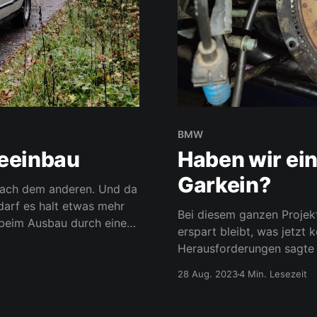
BMW
beeinbau
Haben wir ei
Garkein?
 nach dem anderen. Und da
darf es halt etwas mehr
Bei diesem ganzen Projekt
n beim Ausbau durch eine
erspart bleibt, was jetzt
ohes Level gebracht,
Herausforderungen sagte mal
also der Motor soweit erst
28 Aug. 2023
4 Min. Lesezeit
mal kurz eine Runde mit 