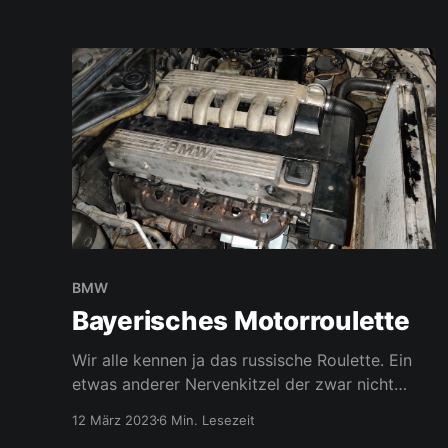
Einspritzpumpen über ein Mengenstellwerk
geregelt - diese gibt es in den verschiedensten
Ausführungen. Angefangen vom vollständig
mechanischen (dort wird es Drehzahlregler
genannt)
BMW
Bayerisches Motorroulette
Wir alle kennen ja das russische Roulette. Ein
etwas anderer Nervenkitzel der zwar nicht
wirklich im Wert zum Motorroulette steht, aber
12 März 2023
6 Min. Lesezeit
auch ich setze gerade vieles auf eine Karte.