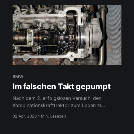
BMW
Im falschen Takt gepumpt
Nach dem 2. erfolgslosen Versuch, den
Kombinationskrafttraktor zum Leben zu
erwecken, setzte ich mich wieder im Alleingang
02 Apr. 2023
4 Min. Lesezeit
an die Dieselförderung. Warum ist immer noch
Luft in der Zulaufleitung zu der
Einspritzpumpe? Springt er deswegen nicht an?