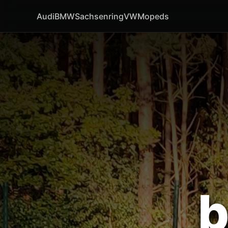
Audi
BMW
Sachsenring
VW
Mopeds
b