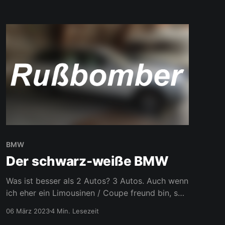
wieder nur zögerlich, manchmal brauche
BMW
Der schwarz-weiße BMW
Was ist besser als 2 Autos? 3 Autos. Auch wenn
ich eher ein Limousinen / Coupe freund bin, so
hat doch auch ein Kombi seinen Reiz. Einerseits
06 März 2023
4 Min. Lesezeit
die Optik, gerade aus den 20. Jahrhundert