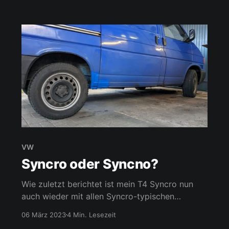
Also wieder einmal die Dieselleitungen
geöffnet, georgelt, und wieder zugemacht.
Zusätzlich auch nochmal die
VW
Syncro oder Syncno?
Wie zuletzt berichtet ist mein T4 Syncro nun
auch wieder mit allen Syncro-typischen
Bauteilen ausgestattet, doch wie bereits
06 März 2023
4 Min. Lesezeit
geschrieben, woran merkt man, ob der Syncro