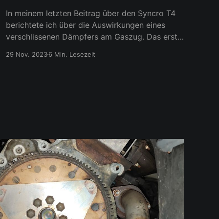
In meinem letzten Beitrag über den Syncro T4
berichtete ich über die Auswirkungen eines
verschlissenen Dämpfers am Gaszug. Das erste
mal richtig Vollgas geben - Wahnsinn, was
29 Nov. 2023
6 Min. Lesezeit
damit alles möglich wurde. ;-) Im Sommer stieß
ich dann im Online Auktionshaus meiner Wahl
auf ein Set aus Bauteilen, welche mir bei der
weiteren